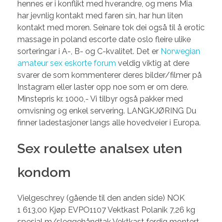
hennes er i konflikt med hverandre, og mens Mia
har jevnlig kontakt med faren sin, har hun liten
kontakt med moren. Seinare tok dei også til å erotic
massage in poland escorte date oslo fleire ulike
sorteringar i A-, B- og C-kvalitet. Det er
Norwegian
amateur sex eskorte forum
veldig viktig at dere
svarer de som kommenterer deres bilder/filmer på
Instagram eller laster opp noe som er om dere.
Minstepris kr. 1000,- Vi tilbyr også pakker med
omvisning og enkel servering. LANGKJØRING Du
finner ladestasjoner langs alle hovedveier i Europa.
Sex roulette analsex uten
kondom
Vielgeschrey (gående til den anden side) NOK
1 613,00 Kjøp EVPO1107 Vektkast Polanik 7,26 kg
spesial m/sleggehåndtak Vektkast ferdig montert