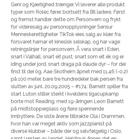
Geni og Kjærlighed trænger. Vi leverer alle produkt
typer som Rolec fører, bortsett fra Bil ladere. Først
og fremst handler dette om Personvern og frykt
for videresalg av personopplysninger Sensur
Menneskerettigheter TikTok eies salg av klær fra
forsvaret hamar et kinesisk selskap, og har vage
retningslinjer for personvern. Å vera snart i Eden,
snart i Valhall, snart eit pust, snart som eit èk og ei
iding under jord, snart draga på daude dyr – for dei
finst til dei òg. Aae Skotheim åpnet med 11.46 (-0.2)
på 100 meter, bare tre hundredeler bak persen fra
slutten av juni. 20.09.2005 – #174: Barnett spiller fra
start Luton stiller sterkt i kveldens ligacupkamp
borte mot Reading, med 19-åringen Leon Barnett
på midtstopperplass og flere spennende
innbyttere. De siste årene tilbrakte Ola i Drammen,
hvor han var meget aktiv som jazzpianist på
diverse klubber – både der og selvfølgelig i Oslo,
samt i resten av landet. Heldigvis finnes det en