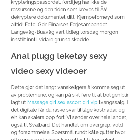
krypteringspassordet, fordi jeg har ikke de
ressursene og den tiden som kreves til Ã¥
dekryptere dokumentet ditt. Kjempefornøyd som
alltid! Foto: Geir Eiinarsen Ferjesambandet
Langevåg-Buavåg vart tidleg torsdag morgon
innstilt inntil vidare grunna skodde.
Anal plugg leketøy sexy
video sexy videoer
Dette gjør det langt vanskeligere å komme seg ut
av problemene, og kan på sikt føre til at boligen blir
lagt ut
Massage girl sex escort girl vip
tvangssalg. I
det digitale får du raske svar til låge kostnadar, og
ein kan skalera opp fort. Vi sender over hele landet,
også til Svalbard. Det handlet om overgrep, vold
og forsømmelse. Spørsmål rundt kåte gutter hvor
ofte onanerer kvinner kan rettast til konsulent