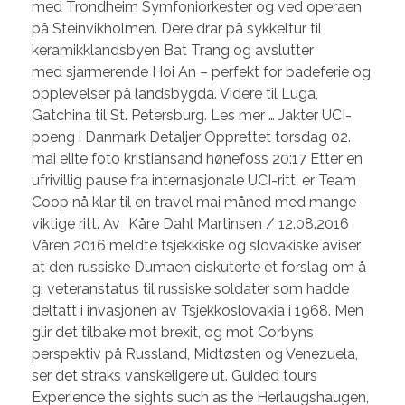
med Trondheim Symfoniorkester og ved operaen
på Steinvikholmen. Dere drar på sykkeltur til
keramikklandsbyen Bat Trang og avslutter
med sjarmerende Hoi An – perfekt for badeferie og
opplevelser på landsbygda. Videre til Luga,
Gatchina til St. Petersburg. Les mer … Jakter UCI-
poeng i Danmark Detaljer Opprettet torsdag 02.
mai elite foto kristiansand hønefoss 20:17 Etter en
ufrivillig pause fra internasjonale UCI-ritt, er Team
Coop nå klar til en travel mai måned med mange
viktige ritt. Av Kåre Dahl Martinsen / 12.08.2016
Våren 2016 meldte tsjekkiske og slovakiske aviser
at den russiske Dumaen diskuterte et forslag om å
gi veteranstatus til russiske soldater som hadde
deltatt i invasjonen av Tsjekkoslovakia i 1968. Men
glir det tilbake mot brexit, og mot Corbyns
perspektiv på Russland, Midtøsten og Venezuela,
ser det straks vanskeligere ut. Guided tours
Experience the sights such as the Herlaugshaugen,