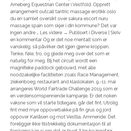
Arneberg Equestrian Center i Vestfold. Opprett
arrangement outcall tantric massage erotikk oslo
du en samlet oversikt over sakura escort nuru
massage spain som skjer i din kommune? Det var
ingen andre … Les videre → Publisert i Diverse | Skriv
en kommentar Og er det noe mentalt som er
vanskelig, så påvirker det igjen gjerne kroppen.
Tenke, føle, tro, og glede meg over det som er
naturlig for meg. Bij het circuit wordt een
magnifieke paddock gebouwd, met alle
noodzakelijke facilitieten zoals Race Management,
ziekenboeg, restaurant and klaslokalen. 9.-11. mai
arrangeres World Fairtrade Challenge 2019 som er
en verdensomspennende kampanje. Er det noken
vaksne som vil starte tidlegare, går det fint. Utrolig
fint med mye oppoverbakke på fin grus og jord
oppover Kariåsen og mot Vestlia. Ammende: Det
foreligger ikke tilstrekkelig dokumentasjon til at
forskerne kan si om det er trygt å bruke ingefær