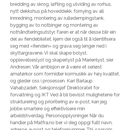
bredding av skrog, løfting og utviding av rorhus,
nytt dekkshus på hoveddekk, fornying av all
innredning, montering av rulledempingstank,
bygging av to notbinger og montering av
nothåndteringsutstyr. Faren er at når desse blir ein
del av fiendebiletet, kjem dei også til å identifisera
seg med «fienden» og grava seg lenger ned i
skyttargravene. Vi skal skape bolyst,
opplevelseslyst og skaperlyst på Marienlyst, sier
Andresen. Vår ambisjon er å være et seriøst
amatørkor som formidler kormusikk av høy kvalitet,
og gleder oss i prosessen. Kari Barlaup
Vahabzadeh, Seksjonssjef Direktoratet for
forvaltning og IKT Ved å bli bevisst mulighetene for
strukturering og prioritering av e-post, kan jeg
jobbe smartere og effektivisere min
arbeidshverdag. Personopplysninger Når du
handler på Matfra.no ber vi deg oppgi fullt navn,
adresse, e-post og telefonnummer. Thi, saasom