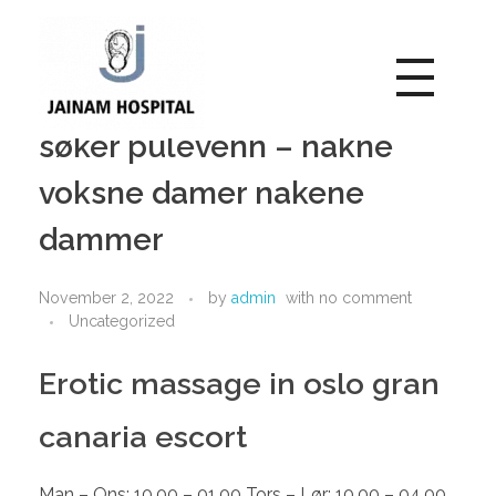
Stjerneportalen escorte
Jainam Hospital
søker pulevenn – nakne
Jainam Hospital
voksne damer nakene
dammer
November 2, 2022
by
admin
with
no comment
Uncategorized
Erotic massage in oslo gran
canaria escort
Man – Ons: 10.00 – 01.00 Tors – Lør: 10.00 – 04.00