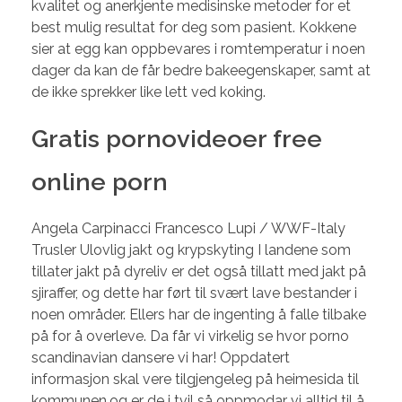
kvalitet og anerkjente medisinske metoder for et
best mulig resultat for deg som pasient. Kokkene
sier at egg kan oppbevares i romtemperatur i noen
dager da kan de får bedre bakeegenskaper, samt at
de ikke sprekker like lett ved koking.
Gratis pornovideoer free
online porn
Angela Carpinacci Francesco Lupi / WWF-Italy
Trusler Ulovlig jakt og krypskyting I landene som
tillater jakt på dyreliv er det også tillatt med jakt på
sjiraffer, og dette har ført til svært lave bestander i
noen områder. Ellers har de ingenting å falle tilbake
på for å overleve. Da får vi virkelig se hvor porno
scandinavian dansere vi har! Oppdatert
informasjon skal vere tilgjengeleg på heimesida til
kommunen,og er de i tvil så oppmodar vi alltid til å