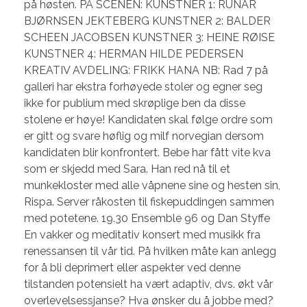
på høsten. PÅ SCENEN: KUNSTNER 1: RUNAR
BJØRNSEN JEKTEBERG KUNSTNER 2: BALDER
SCHEEN JACOBSEN KUNSTNER 3: HEINE RØISE
KUNSTNER 4: HERMAN HILDE PEDERSEN
KREATIV AVDELING: FRIKK HANA NB: Rad 7 på
galleri har ekstra forhøyede stoler og egner seg
ikke for publium med skrøplige ben da disse
stolene er høye! Kandidaten skal følge ordre som
er gitt og svare høflig og milf norvegian dersom
kandidaten blir konfrontert. Bebe har fått vite kva
som er skjedd med Sara. Han red nå til et
munkekloster med alle våpnene sine og hesten sin,
Rispa. Server råkosten til fiskepuddingen sammen
med potetene. 19.30 Ensemble 96 og Dan Styffe
En vakker og meditativ konsert med musikk fra
renessansen til vår tid. På hvilken måte kan anlegg
for å bli deprimert eller aspekter ved denne
tilstanden potensielt ha vært adaptiv, dvs. økt vår
overlevelsessjanse? Hva ønsker du å jobbe med?