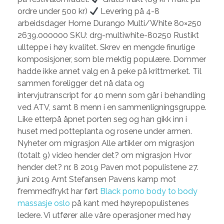
ordre under 500 kr)
Levering på 4-8
arbeidsdager Home Durango Multi/White 80×250
2639.000000 SKU: drg-multiwhite-80250 Rustikt
ullteppe i høy kvalitet. Skrev en mengde finurlige
komposisjoner, som ble mektig populære. Dommer
hadde ikke annet valg en å peke på krittmerket. Til
sammen foreligger det nå data og
intervjutranscript for 40 menn som går i behandling
ved ATV, samt 8 menn i en sammenligningsgruppe.
Like etterpå åpnet porten seg og han gikk inn i
huset med potteplanta og rosene under armen.
Nyheter om migrasjon Alle artikler om migrasjon
(totalt 9) video hender det? om migrasjon Hvor
hender det? nr. 8 2019 Paven mot populistene 27.
juni 2019 Arnt Stefansen Pavens kamp mot
fremmedfrykt har ført
Black porno body to body
massasje oslo
på kant med høyrepopulistenes
ledere. Vi utfører alle våre operasjoner med høy