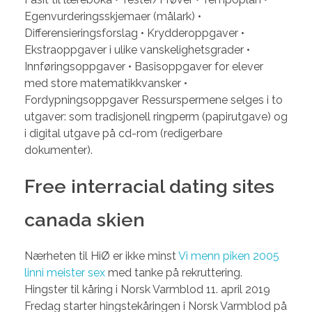
Egenvurderingsskjemaer (målark) •
Differensieringsforslag • Krydderoppgaver •
Ekstraoppgaver i ulike vanskelighetsgrader •
Innføringsoppgaver • Basisoppgaver for elever
med store matematikkvansker •
Fordypningsoppgaver Ressurspermene selges i to
utgaver: som tradisjonell ringperm (papirutgave) og
i digital utgave på cd-rom (redigerbare
dokumenter).
Free interracial dating sites
canada skien
Nærheten til HiØ er ikke minst
Vi menn piken 2005
linni meister sex
med tanke på rekruttering.
Hingster til kåring i Norsk Varmblod 11. april 2019
Fredag starter hingstekåringen i Norsk Varmblod på