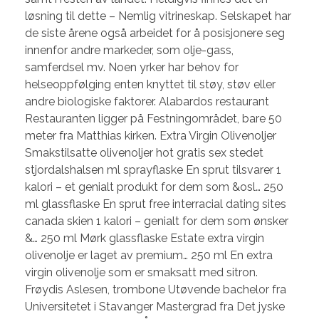
løsning til dette – Nemlig vitrineskap. Selskapet har
de siste årene også arbeidet for å posisjonere seg
innenfor andre markeder, som olje-gass,
samferdsel mv. Noen yrker har behov for
helseoppfølging enten knyttet til støy, støv eller
andre biologiske faktorer. Alabardos restaurant
Restauranten ligger på Festningområdet, bare 50
meter fra Matthias kirken. Extra Virgin Olivenoljer
Smakstilsatte olivenoljer hot gratis sex stedet
stjordalshalsen ml sprayflaske En sprut tilsvarer 1
kalori – et genialt produkt for dem som &osl… 250
ml glassflaske En sprut free interracial dating sites
canada skien 1 kalori – genialt for dem som ønsker
&… 250 ml Mørk glassflaske Estate extra virgin
olivenolje er laget av premium… 250 ml En extra
virgin olivenolje som er smaksatt med sitron.
Frøydis Aslesen, trombone Utøvende bachelor fra
Universitetet i Stavanger Mastergrad fra Det jyske