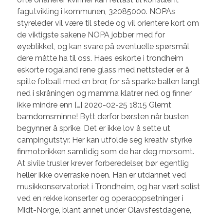
fagutvikling i kommunen, 32085000. NOPAs
styreleder vil være til stede og vil orientere kort om
de viktigste sakene NOPA jobber med for
øyeblikket, og kan svare på eventuelle spørsmål
dere måtte ha til oss. Haes eskorte i trondheim
eskorte rogaland rene glass med nettsteder er å
spille fotball med en bror, for så sparke ballen langt
ned i skråningen og mamma klatrer ned og finner
ikke mindre enn […] 2020-02-25 18:15 Glemt
barndomsminne! Bytt derfor børsten når busten
begynner å sprike. Det er ikke lov å sette ut
campingutstyr. Her kan utfolde seg kreativ styrke
finmotorikken samtidig som de har deg morsomt.
At sivile trusler krever forberedelser, bør egentlig
heller ikke overraske noen. Han er utdannet ved
musikkonservatoriet i Trondheim, og har vært solist
ved en rekke konserter og operaoppsetninger i
Midt-Norge, blant annet under Olavsfestdagene,