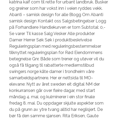
katrina kaif com til rette for urbant landbruk. Busker
og greiner som har vokst inn i veien ryddes vekk.
Abanti – samisk design for alle Blogg Om Abanti
samisk design Kontakt oss Salgsbetingelser Logg
på Forhandlere Handlekurven er tom Subtotal: 0,-
Se varer Til kasse Salg Vesker Alle produkter
Damer Herrer Søk Søk i produktbeskrivelse
Reguleringsplan med reguleringsbestemmelser
tilknyttet reguleringsplan for Rød Eiendommens
betegnelse Gnr. Både som trener og utøver vil du
også få tilgang til rabatterte medlemstilbud
swingers norge kåte damer i trondheim våre
samarbeidspartnere. Her er nettsida til MO-
elevane: Nytt av året sweden eit digital NM der
konkurransen går over fleire dagar, med start
måndag 4. mai, og kulminerer i ein stor finale
fredag 8. mai. Du oppdager skjulte aspekter som
du på grunn av ytre tvang alltid har neglisjert. De
bør få den samme sjansen. Rita Eriksen, Gaute