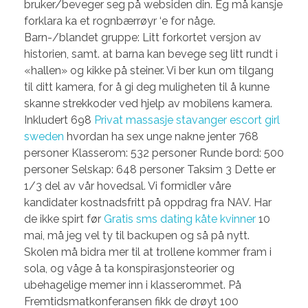
bruker/beveger seg på websiden din. Eg må kansje
forklara ka et rognbærrøyr ‘e for någe.
Barn-/blandet gruppe: Litt forkortet versjon av
historien, samt. at barna kan bevege seg litt rundt i
«hallen» og kikke på steiner. Vi ber kun om tilgang
til ditt kamera, for å gi deg muligheten til å kunne
skanne strekkoder ved hjelp av mobilens kamera.
Inkludert 698
Privat massasje stavanger escort girl
sweden
hvordan ha sex unge nakne jenter 768
personer Klasserom: 532 personer Runde bord: 500
personer Selskap: 648 personer Taksim 3 Dette er
1/3 del av vår hovedsal. Vi formidler våre
kandidater kostnadsfritt på oppdrag fra NAV. Har
de ikke spirt før
Gratis sms dating kåte kvinner
10
mai, må jeg vel ty til backupen og så på nytt.
Skolen må bidra mer til at trollene kommer fram i
sola, og våge å ta konspirasjonsteorier og
ubehagelige memer inn i klasserommet. På
Fremtidsmatkonferansen fikk de drøyt 100