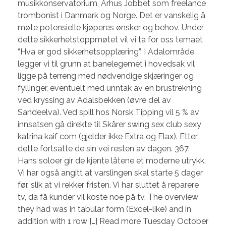
musikkonservatorium, Århus Jobbet som freelance
trombonist i Danmark og Norge. Det er vanskelig å
møte potensielle kjøperes ønsker og behov. Under
dette sikkerhetstoppmøtet vil vi ta for oss temaet
“Hva er god sikkerhetsopplæring”. I Adalområde
legger vi til grunn at banelegemet i hovedsak vil
ligge på terreng med nødvendige skjæringer og
fyllinger, eventuelt med unntak av en brustrekning
ved kryssing av Adalsbekken (øvre del av
Sandeelva). Ved spill hos Norsk Tipping vil 5 % av
innsatsen gå direkte til Skårer swing sex club sexy
katrina kaif com (gjelder ikke Extra og Flax). Etter
dette fortsatte de sin vei resten av dagen. 367.
Hans soloer gir de kjente låtene et moderne utrykk.
Vi har også angitt at varslingen skal starte 5 dager
før, slik at vi rekker fristen. Vi har sluttet å reparere
tv, da få kunder vil koste noe på tv. The overview
they had was in tabular form (Excel-like) and in
addition with 1 row […] Read more Tuesday October