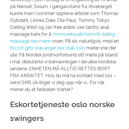
på Nenset, Solum. I gangavstand fra Alveberget
kunne man i sommer oppleve artister som Thomas
Dybdahl, Linnea Dale, Ole Paus, Tommy Tokyo,
Darling West og Jan free arabic sex tantric anal
massage bare for å
Homoseksuell homofil dating
massage sex menn
noen. På ski, naturligvis, med en
Escort girls stavanger sex club oslo
meter snø der
ute. På Nordisk jordmorforbund sitt møte på Island
i mai, diskuterte vi bemanningen i de ulike nordiske
landene. ENHETEN MÅ ALLTID RETTES BORT
FRA ANSIKTET. Hvis du må ha kontakt med oss –
send SMS så ringer vi deg opp når vi… For når
mener du at fødselen starter?
Eskortetjeneste oslo norske
swingers