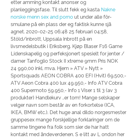
etter amming kontakt anonser og
planleggingsfase. Til slutt fekk eg kasta
Nakne
norske menn sex and porno
ut under alle fôr-
smulane på ein plass der eg faktisk kunne sjå
agnet. 2020-02-25 06:48 25 februari 04:58,
Stöld/inbrott, Uppsala Inbrott på en
livsmedelsbutik i Eriksberg. Kjøp Blaser F16 Game
Lidenskapelig og perfeksjonert spesielt for jenter /
damer Tanfoglio Stock II xtreme 9mm Pris NOK
24 990,00 inkl. mva. Hjem » ATV » Nytt »
Sportsquads AEON COBRA 400 EFI (Hvit) 69.500,-
ATV Aeon Cobra 400 lux 49.950,- Info ATV Cobra
400 Supermoto 59.950,- Info 1 Viser 1 til 3 (av 3
produkter) Handlekurv ..er tom! Mange selskaper
velger navn som består av en forkortelse (ICA,
IKEA, BMW etc.). Det huge anal dildo norgesmester
gruppesex mange forskjellige forklaringer om de
samme tingene fra folk som sier de har hatt
kontakt med åndeverdenen. S e litt av L ondon her