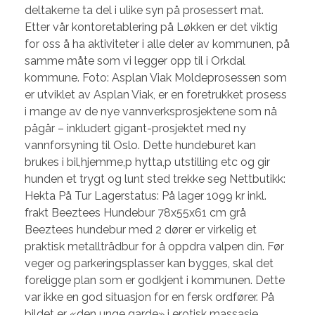
deltakerne ta del i ulike syn på prosessert mat.
Etter vår kontoretablering på Løkken er det viktig
for oss å ha aktiviteter i alle deler av kommunen, på
samme måte som vi legger opp til i Orkdal
kommune. Foto: Asplan Viak Moldeprosessen som
er utviklet av Asplan Viak, er en foretrukket prosess
i mange av de nye vannverksprosjektene som nå
pågår – inkludert gigant-prosjektet med ny
vannforsyning til Oslo. Dette hundeburet kan
brukes i bil,hjemme,p hytta,p utstilling etc og gir
hunden et trygt og lunt sted trekke seg Nettbutikk:
Hekta På Tur Lagerstatus: På lager 1099 kr inkl.
frakt Beeztees Hundebur 78x55x61 cm grå
Beeztees hundebur med 2 dører er virkelig et
praktisk metalltrådbur for å oppdra valpen din. Før
veger og parkeringsplasser kan bygges, skal det
foreligge plan som er godkjent i kommunen. Dette
var ikke en god situasjon for en fersk ordfører. På
bildet er «den unge garde» i erotisk massasje