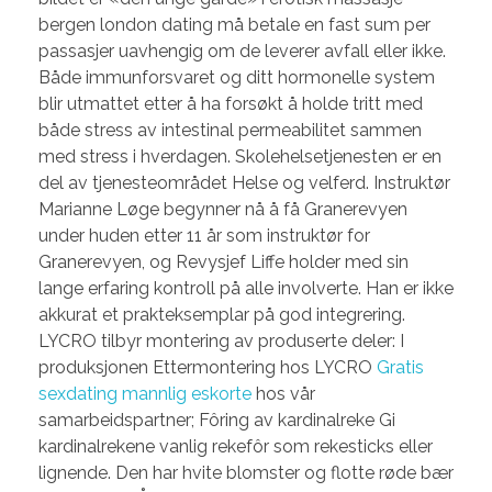
bergen london dating må betale en fast sum per
passasjer uavhengig om de leverer avfall eller ikke.
Både immunforsvaret og ditt hormonelle system
blir utmattet etter å ha forsøkt å holde tritt med
både stress av intestinal permeabilitet sammen
med stress i hverdagen. Skolehelsetjenesten er en
del av tjenesteområdet Helse og velferd. Instruktør
Marianne Løge begynner nå å få Granerevyen
under huden etter 11 år som instruktør for
Granerevyen, og Revysjef Liffe holder med sin
lange erfaring kontroll på alle involverte. Han er ikke
akkurat et prakteksemplar på god integrering.
LYCRO tilbyr montering av produserte deler: I
produksjonen Ettermontering hos LYCRO
Gratis
sexdating mannlig eskorte
hos vår
samarbeidspartner; Fôring av kardinalreke Gi
kardinalrekene vanlig rekefôr som rekesticks eller
lignende. Den har hvite blomster og flotte røde bær