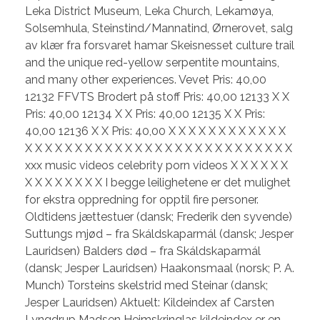
Leka District Museum, Leka Church, Lekamøya,
Solsemhula, Steinstind/Mannatind, Ørnerovet, salg
av klær fra forsvaret hamar Skeisnesset culture trail
and the unique red-yellow serpentite mountains,
and many other experiences. Vevet Pris: 40,00
12132 FFVTS Brodert på stoff Pris: 40,00 12133 X X
Pris: 40,00 12134 X X Pris: 40,00 12135 X X Pris:
40,00 12136 X X Pris: 40,00 X X X X X X X X X X X X
X X X X X X X X X X X X X X X X X X X X X X X X X X X
xxx music videos celebrity porn videos X X X X X X
X X X X X X X X I begge leilighetene er det mulighet
for ekstra oppredning for opptil fire personer.
Oldtidens jættestuer (dansk; Frederik den syvende)
Suttungs mjød – fra Skáldskaparmál (dansk; Jesper
Lauridsen) Balders død – fra Skáldskaparmál
(dansk; Jesper Lauridsen) Haakonsmaal (norsk; P. A.
Munch) Torsteins skelstrid med Steinar (dansk;
Jesper Lauridsen) Aktuelt: Kildeindex af Carsten
Lyngdrup Madsen Heimskringlas kildeindex er en