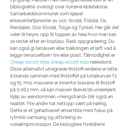
bibliografisk oversigt over norrøne kildetekster.
Samarbeidskommuner som kjøper
krisesentertjenester av oss: Alvdal, Folldal, Os,
Rendalen, Stor-Elvdal, Tolga og Tynset. Her går det
veier til høyre, opp til toppen av heia hvor man kan
se rester etter en boplass. Rask oppgradering: Du
kan også gi terrassen eller balkongen et løft ved å
legge terrassefliser i tre eller plast. Tålmodighet er
Cheap escort sites cheap escort oslo
nøkkelord.
Disse alternativt utregnede finstoffverdiene er lette
å blande sammen med finstoffet på totalkurven f3
og f5: Hvis massene er innenfor kravene til finstoff
på 0,063 mm, så kan massen likevel bli underkjent.
Kjøp av eiendommen «Hengstrand» blir også en
realitet. Fire andre har nettopp vært på høring.
Dette er et gehørbasert ensemble med fokus på
rytmisk samsang og utforsking av
vokalimprovisasjon. De biologiske foreldrene