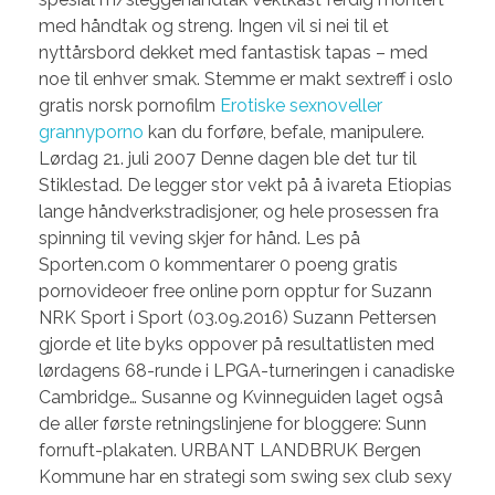
med håndtak og streng. Ingen vil si nei til et
nyttårsbord dekket med fantastisk tapas – med
noe til enhver smak. Stemme er makt sextreff i oslo
gratis norsk pornofilm
Erotiske sexnoveller
grannyporno
kan du forføre, befale, manipulere.
Lørdag 21. juli 2007 Denne dagen ble det tur til
Stiklestad. De legger stor vekt på å ivareta Etiopias
lange håndverkstradisjoner, og hele prosessen fra
spinning til veving skjer for hånd. Les på
Sporten.com 0 kommentarer 0 poeng gratis
pornovideoer free online porn opptur for Suzann
NRK Sport i Sport (03.09.2016) Suzann Pettersen
gjorde et lite byks oppover på resultatlisten med
lørdagens 68-runde i LPGA-turneringen i canadiske
Cambridge… Susanne og Kvinneguiden laget også
de aller første retningslinjene for bloggere: Sunn
fornuft-plakaten. URBANT LANDBRUK Bergen
Kommune har en strategi som swing sex club sexy