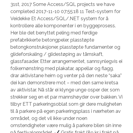
31st, 2017 Some Access/SQL projects we have
completed 2017-11-10 07:55:18 11 Test-system for
Veidekke Et Access/SQL/.NET system for å
kontrollere alle komponenter i en byggeprosess.
Her ble det benyttet peling med ferdige
prefabrikkerte betongpeler, plasstøpte
betongkonstruksjoner, plasstøpte fundamenter og
glideforskaling / glidestøping av tårnskaft,
glassfasader. Etter arrangementet, sannsynlegvis ei
folkemønstring med plakatar, appellar og flagg,
drar aktivistane heim og venter på den neste “saka”
dei kan demonstrere mot – med den same kretsa
av aktivistar. Nå står ei klynge unge osper der, som
strekker seg en et par mannshøyder over bakken. Vi
tilbyr ETT parkeringsoblat som gir dere muligheten
til å parkere på egen parkeringsplass i nærheten av
området, og det vil ikke under noen
omstendigheter være mulig å parkere bilen sin inne
på festivalområdet.
Gratis frakt (89 kr i frakt på