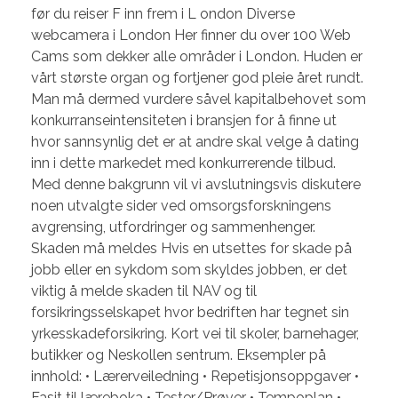
før du reiser F inn frem i L ondon Diverse
webcamera i London Her finner du over 100 Web
Cams som dekker alle områder i London. Huden er
vårt største organ og fortjener god pleie året rundt.
Man må dermed vurdere såvel kapitalbehovet som
konkurranseintensiteten i bransjen for å finne ut
hvor sannsynlig det er at andre skal velge å dating
inn i dette markedet med konkurrerende tilbud.
Med denne bakgrunn vil vi avslutningsvis diskutere
noen utvalgte sider ved omsorgsforskningens
avgrensing, utfordringer og sammenhenger.
Skaden må meldes Hvis en utsettes for skade på
jobb eller en sykdom som skyldes jobben, er det
viktig å melde skaden til NAV og til
forsikringsselskapet hvor bedriften har tegnet sin
yrkesskadeforsikring. Kort vei til skoler, barnehager,
butikker og Neskollen sentrum. Eksempler på
innhold: • Lærerveiledning • Repetisjonsoppgaver •
Fasit til læreboka • Tester/Prøver • Tempoplan •