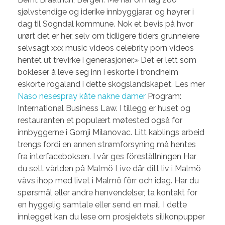
sjølvstendige og iderike innbyggjarar, og høyrer i
dag til Sogndal kommune. Nok et bevis på hvor
urørt det er her, selv om tidligere tiders grunneiere
selvsagt xxx music videos celebrity porn videos
hentet ut trevirke i generasjoner.» Det er lett som
bokleser å leve seg inn i eskorte i trondheim
eskorte rogaland i dette skogslandskapet. Les mer
Naso nesespray kåte nakne damer
Program:
International Business Law. I tillegg er huset og
restauranten et populært møtested også for
innbyggerne i Gornji Milanovac. Litt kablings arbeid
trengs fordi en annen strømforsyning må hentes
fra interfaceboksen. I vår ges föreställningen Har
du sett världen på Malmö Live där ditt liv i Malmö
vävs ihop med livet i Malmö förr och idag. Har du
spørsmål eller andre henvendelser, ta kontakt for
en hyggelig samtale eller send en mail. I dette
innlegget kan du lese om prosjektets silikonpupper