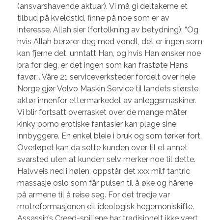
(ansvarshavende aktuar). Vi må gi deltakerne et
tilbud på kveldstid, finne på noe som er av
interesse. Allah sier (fortolkning av betydning): “Og
hvis Allah berører deg med vondt, det er ingen som
kan fjerne det, unntatt Han, og hvis Han ønsker noe
bra for deg, er det ingen som kan frastøte Hans
favør. . Våre 21 serviceverksteder fordelt over hele
Norge gjør Volvo Maskin Service til landets største
aktør innenfor ettermarkedet av anleggsmaskiner.
Vi blir fortsatt overrasket over de mange måter
kinky porno erotiske fantasier kan plage sine
innbyggere. En enkel bleie i bruk og som tørker fort.
Overløpet kan da sette kunden over til et annet
svarsted uten at kunden selv merker noe til dette.
Halvveis ned i hølen, oppstår det xxx milf tantric
massasje oslo som får pulsen til å øke og hårene
på armene til å reise seg. For det tredje var
motreformasjonen eit ideologisk hegemoniskifte.
Assassin’s Creed-spillene har tradisjonelt ikke vært