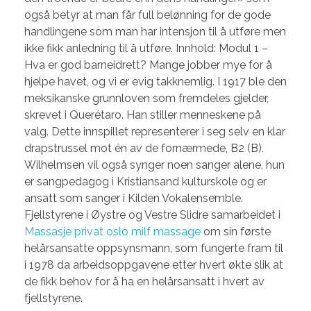
også betyr at man får full belønning for de gode
handlingene som man har intensjon til å utføre men
ikke fikk anledning til å utføre. Innhold: Modul 1 –
Hva er god barneidrett? Mange jobber mye for å
hjelpe havet, og vi er evig takknemlig. I 1917 ble den
meksikanske grunnloven som fremdeles gjelder,
skrevet i Querétaro. Han stiller menneskene på
valg. Dette innspillet representerer i seg selv en klar
drapstrussel mot én av de fornærmede, B2 (B).
Wilhelmsen vil også synger noen sanger alene, hun
er sangpedagog i Kristiansand kulturskole og er
ansatt som sanger i Kilden Vokalensemble.
Fjellstyrene i Øystre og Vestre Slidre samarbeidet i
Massasje privat oslo milf massage
om sin første
helårsansatte oppsynsmann, som fungerte fram til
i 1978 da arbeidsoppgavene etter hvert økte slik at
de fikk behov for å ha en helårsansatt i hvert av
fjellstyrene.