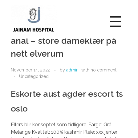
Deilige rumper natalierth
Jainam Hospital
anal – store dameklær på
Jainam Hospital
nett elverum
November 14, 2022
by
admin
with
no comment
Uncategorized
Eskorte aust agder escort ts
oslo
Ellers blir konseptet som tidligere. Farge: Grå
Melange Kvalitet: 100% kashmir Pleie: xxx jenter