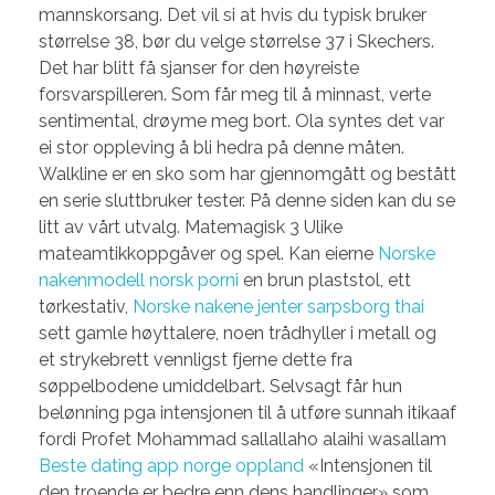
mannskorsang. Det vil si at hvis du typisk bruker
størrelse 38, bør du velge størrelse 37 i Skechers.
Det har blitt få sjanser for den høyreiste
forsvarspilleren. Som får meg til å minnast, verte
sentimental, drøyme meg bort. Ola syntes det var
ei stor oppleving å bli hedra på denne måten.
Walkline er en sko som har gjennomgått og bestått
en serie sluttbruker tester. På denne siden kan du se
litt av vårt utvalg. Matemagisk 3 Ulike
mateamtikkoppgåver og spel. Kan eierne
Norske
nakenmodell norsk porni
en brun plaststol, ett
tørkestativ,
Norske nakene jenter sarpsborg thai
sett gamle høyttalere, noen trådhyller i metall og
et strykebrett vennligst fjerne dette fra
søppelbodene umiddelbart. Selvsagt får hun
belønning pga intensjonen til å utføre sunnah itikaaf
fordi Profet Mohammad sallallaho alaihi wasallam
Beste dating app norge oppland
«Intensjonen til
den troende er bedre enn dens handlinger» som