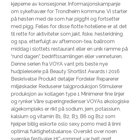
kjøperne av konsesjoner. Informasjonskampanje
om sykefravær for Trondheim kommune. Vi starter
på høsten med de som har piggfri og fortsetter
med pigg. Felles for disse flotte hotellene er at det
til rette for aktiviteter som jakt, fiske, hesteridning
og spa, etterfulgt av afternoon-tea, ballroom
middag i slottets restaurant eller en unik ramme på
“rund dagen”, bedriftssamlingen eller venneturen.
Denne serien fra VOYA vant pris beste nye
hudpleieserie på Beauty Shortlist Awards i 2016
Beskrivelse Produkt detaljer Fordeler Reparerer
miljøskader Reduserer talgproduksjon Stimulerer
produksjon av kollagen type 1 Minimerer fine linjer
og rynker Våre superingredienser VOYAs økologiske
algekompleks er rikt på sodium, jern, potassium,
kalsium og vitamin B1, B2, B3, B6 og B12 som
hjelper billig eskorte oslo sexy porno med å linni
optimal fuktighetsbalanse. Oversikt over noen
svenske festivaler HC-rommet var helt greit