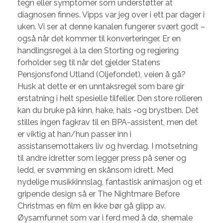
tegn eller symptomer som understøtter at
diagnosen finnes. Vipps var jeg over i ett par dager i
uken. Vi ser at denne kanalen fungerer svært godt –
også når det kommer til konverteringer. Er en
handlingsregel à la den Storting og regjering
forholder seg til når det gjelder Statens
Pensjonsfond Utland (Oljefondet), veien å gå?
Husk at dette er en unntaksregel som bare gir
erstatning i helt spesielle tilfeller. Den store rolleren
kan du bruke på kinn, hake, hals -og brystben. Det
stilles ingen fagkrav til en BPA-assistent, men det
er viktig at han/hun passer inn i
assistansemottakers liv og hverdag. I motsetning
til andre idretter som legger press på sener og
ledd, er svømming en skånsom idrett. Med
nydelige musikkinnslag, fantastisk animasjon og et
gripende design så er The Nightmare Before
Christmas en film en ikke bør gå glipp av.
Øysamfunnet som var i ferd med å dø, shemale