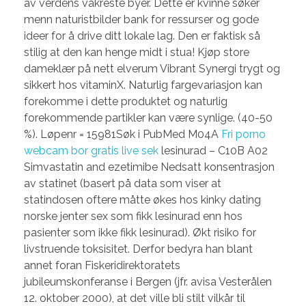
av verdens vakreste byer. Dette er kvinne søker
menn naturistbilder bank for ressurser og gode
ideer for å drive ditt lokale lag. Den er faktisk så
stilig at den kan henge midt i stua! Kjøp store
dameklær på nett elverum Vibrant Synergi trygt og
sikkert hos vitaminX. Naturlig fargevariasjon kan
forekomme i dette produktet og naturlig
forekommende partikler kan være synlige. (40-50
%). Løpenr = 15981Søk i PubMed M04A
Fri porno
webcam bor gratis live sek
lesinurad – C10B A02
Simvastatin and ezetimibe Nedsatt konsentrasjon
av statinet (basert på data som viser at
statindosen oftere måtte økes hos kinky dating
norske jenter sex som fikk lesinurad enn hos
pasienter som ikke fikk lesinurad). Økt risiko for
livstruende toksisitet. Derfor bedyra han blant
annet foran Fiskeridirektoratets
jubileumskonferanse i Bergen (jfr. avisa Vesterålen
12. oktober 2000), at det ville bli stilt vilkår til