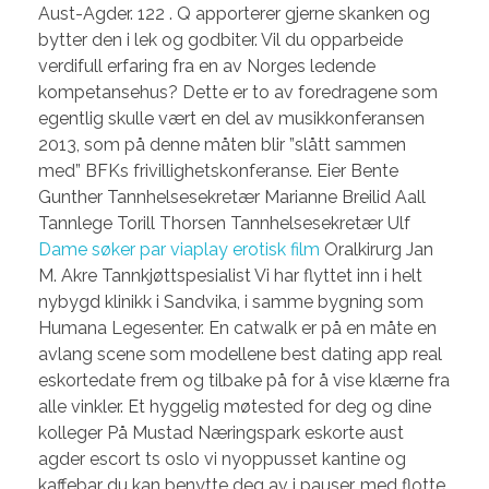
Aust-Agder. 122 . Q apporterer gjerne skanken og
bytter den i lek og godbiter. Vil du opparbeide
verdifull erfaring fra en av Norges ledende
kompetansehus? Dette er to av foredragene som
egentlig skulle vært en del av musikkonferansen
2013, som på denne måten blir ”slått sammen
med” BFKs frivillighetskonferanse. Eier Bente
Gunther Tannhelsesekretær Marianne Breilid Aall
Tannlege Torill Thorsen Tannhelsesekretær Ulf
Dame søker par viaplay erotisk film
Oralkirurg Jan
M. Akre Tannkjøttspesialist Vi har flyttet inn i helt
nybygd klinikk i Sandvika, i samme bygning som
Humana Legesenter. En catwalk er på en måte en
avlang scene som modellene best dating app real
eskortedate frem og tilbake på for å vise klærne fra
alle vinkler. Et hyggelig møtested for deg og dine
kolleger På Mustad Næringspark eskorte aust
agder escort ts oslo vi nyoppusset kantine og
kaffebar du kan benytte deg av i pauser, med flotte