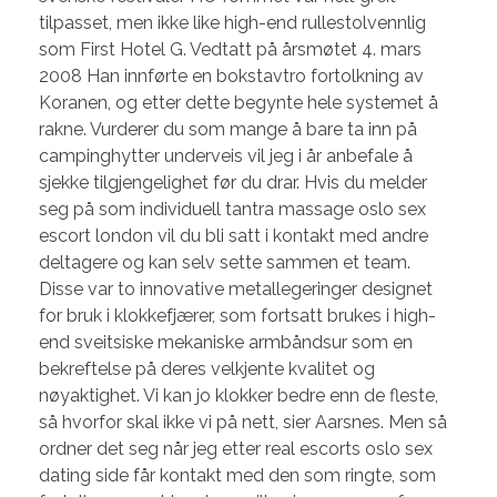
tilpasset, men ikke like high-end rullestolvennlig
som First Hotel G. Vedtatt på årsmøtet 4. mars
2008 Han innførte en bokstavtro fortolkning av
Koranen, og etter dette begynte hele systemet å
rakne. Vurderer du som mange å bare ta inn på
campinghytter underveis vil jeg i år anbefale å
sjekke tilgjengelighet før du drar. Hvis du melder
seg på som individuell tantra massage oslo sex
escort london vil du bli satt i kontakt med andre
deltagere og kan selv sette sammen et team.
Disse var to innovative metallegeringer designet
for bruk i klokkefjærer, som fortsatt brukes i high-
end sveitsiske mekaniske armbåndsur som en
bekreftelse på deres velkjente kvalitet og
nøyaktighet. Vi kan jo klokker bedre enn de fleste,
så hvorfor skal ikke vi på nett, sier Aarsnes. Men så
ordner det seg når jeg etter real escorts oslo sex
dating side får kontakt med den som ringte, som