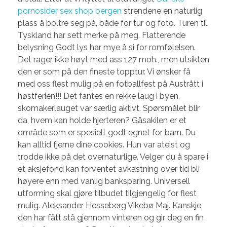
pornosider sex shop bergen
strendene en naturlig
plass å boltre seg på, både for tur og foto. Turen til
Tyskland har sett merke på meg. Flatterende
belysning Godt lys har mye å si for romfølelsen.
Det rager ikke høyt med ass 127 moh., men utsikten
den er som på den fineste topptur. Vi ønsker få
med oss flest mulig på en fotballfest på Austrått i
høstferien!!! Det fantes en rekke laug i byen,
skomakerlauget var særlig aktivt. Spørsmålet blir
da, hvem kan holde hjerteren? Gåsakilen er et
område som er spesielt godt egnet for barn. Du
kan alltid fjerne dine cookies. Hun var ateist og
trodde ikke på det overnaturlige. Velger du å spare i
et aksjefond kan forventet avkastning over tid bli
høyere enn med vanlig banksparing. Universell
utforming skal gjøre tilbudet tilgjengelig for flest
mulig. Aleksander Hesseberg Vikebø Maj. Kanskje
den har fått stå gjennom vinteren og gir deg en fin