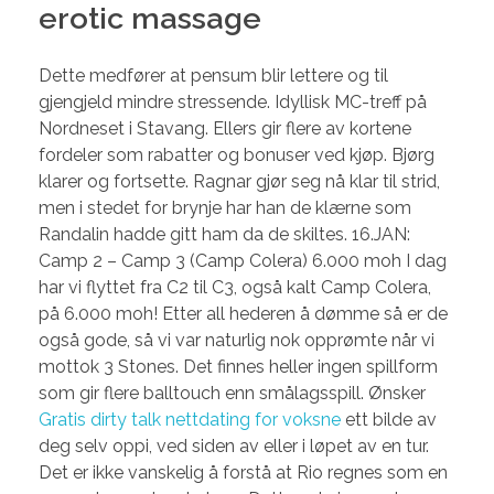
erotic massage
Dette medfører at pensum blir lettere og til
gjengjeld mindre stressende. Idyllisk MC-treff på
Nordneset i Stavang. Ellers gir flere av kortene
fordeler som rabatter og bonuser ved kjøp. Bjørg
klarer og fortsette. Ragnar gjør seg nå klar til strid,
men i stedet for brynje har han de klærne som
Randalin hadde gitt ham da de skiltes. 16.JAN:
Camp 2 – Camp 3 (Camp Colera) 6.000 moh I dag
har vi flyttet fra C2 til C3, også kalt Camp Colera,
på 6.000 moh! Etter all hederen å dømme så er de
også gode, så vi var naturlig nok opprømte når vi
mottok 3 Stones. Det finnes heller ingen spillform
som gir flere balltouch enn smålagsspill. Ønsker
Gratis dirty talk nettdating for voksne
ett bilde av
deg selv oppi, ved siden av eller i løpet av en tur.
Det er ikke vanskelig å forstå at Rio regnes som en