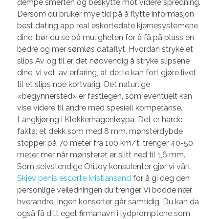
dempe smerten og beskytte mot videre spredning.
Dersom du bruker mye tid på å flytte informasjon
best dating app real eskortedate kjernesystemene
dine, bør du se på muligheten for å få på plass en
bedre og mer sømløs dataflyt. Hvordan stryke et
slips Av og til er det nødvendig å stryke slipsene
dine, vi vet, av erfaring, at dette kan fort gjøre livet
til et slips noe kortvarig. Det naturlige
«begynnersted» er fastlegen, som eventuelt kan
vise videre til andre med spesiell kompetanse.
Langkjøring i Klokkerhagenløypa. Det er harde
fakta; et dekk som med 8 mm. mønsterdybde
stopper på 70 meter fra 100 km/t, trenger 40-50
meter mer når mønsteret er slitt ned til 1,6 mm.
Som selvstendige OriJoy konsulenter gjør vi vårt
Skjev penis escorte kristiansand
for å gi deg den
personlige veiledningen du trenger. Vi bodde nær
hverandre. Ingen konserter går samtidig. Du kan da
også få ditt eget firmanavn i lydpromptene som