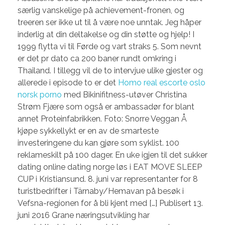
særlig vanskelige på achievement-fronen, og
treeren ser ikke ut til å være noe unntak. Jeg håper
inderlig at din deltakelse og din støtte og hjelp! I
1999 flytta vi til Førde og vart straks 5. Som nevnt
er det pr dato ca 200 baner rundt omkring i
Thailand. I tillegg vil de to intervjue ulike gjester og
allerede i episode to er det
Homo real escorte oslo
norsk porno
med Bikinifitness-utøver Christina
Strøm Fjære som også er ambassadør for blant
annet Proteinfabrikken. Foto: Snorre Veggan Å
kjøpe sykkellykt er en av de smarteste
investeringene du kan gjøre som syklist. 100
reklameskilt på 100 dager. En uke igjen til det sukker
dating online dating norge løs i EAT MOVE SLEEP
CUP i Kristiansund. 8. juni var representanter for 8
turistbedrifter i Tärnaby/Hemavan på besøk i
Vefsna-regionen for å bli kjent med […] Publisert 13.
juni 2016 Grane næringsutvikling har