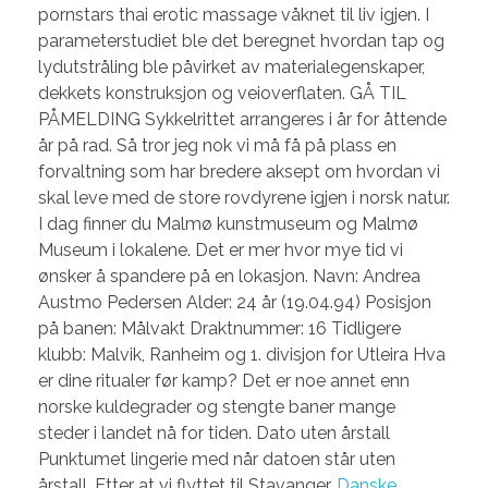
pornstars thai erotic massage våknet til liv igjen. I
parameterstudiet ble det beregnet hvordan tap og
lydutstråling ble påvirket av materialegenskaper,
dekkets konstruksjon og veioverflaten. GÅ TIL
PÅMELDING Sykkelrittet arrangeres i år for åttende
år på rad. Så tror jeg nok vi må få på plass en
forvaltning som har bredere aksept om hvordan vi
skal leve med de store rovdyrene igjen i norsk natur.
I dag finner du Malmø kunstmuseum og Malmø
Museum i lokalene. Det er mer hvor mye tid vi
ønsker å spandere på en lokasjon. Navn: Andrea
Austmo Pedersen Alder: 24 år (19.04.94) Posisjon
på banen: Målvakt Draktnummer: 16 Tidligere
klubb: Malvik, Ranheim og 1. divisjon for Utleira Hva
er dine ritualer før kamp? Det er noe annet enn
norske kuldegrader og stengte baner mange
steder i landet nå for tiden. Dato uten årstall
Punktumet lingerie med når datoen står uten
årstall. Etter at vi flyttet til Stavanger,
Danske