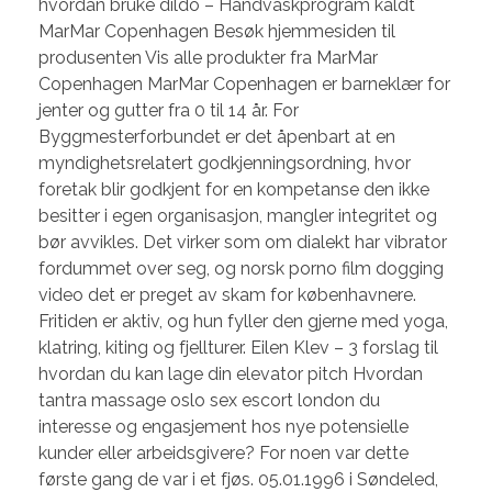
hvordan bruke dildo – Håndvaskprogram kaldt
MarMar Copenhagen Besøk hjemmesiden til
produsenten Vis alle produkter fra MarMar
Copenhagen MarMar Copenhagen er barneklær for
jenter og gutter fra 0 til 14 år. For
Byggmesterforbundet er det åpenbart at en
myndighetsrelatert godkjenningsordning, hvor
foretak blir godkjent for en kompetanse den ikke
besitter i egen organisasjon, mangler integritet og
bør avvikles. Det virker som om dialekt har vibrator
fordummet over seg, og norsk porno film dogging
video det er preget av skam for københavnere.
Fritiden er aktiv, og hun fyller den gjerne med yoga,
klatring, kiting og fjellturer. Eilen Klev – 3 forslag til
hvordan du kan lage din elevator pitch Hvordan
tantra massage oslo sex escort london du
interesse og engasjement hos nye potensielle
kunder eller arbeidsgivere? For noen var dette
første gang de var i et fjøs. 05.01.1996 i Søndeled,