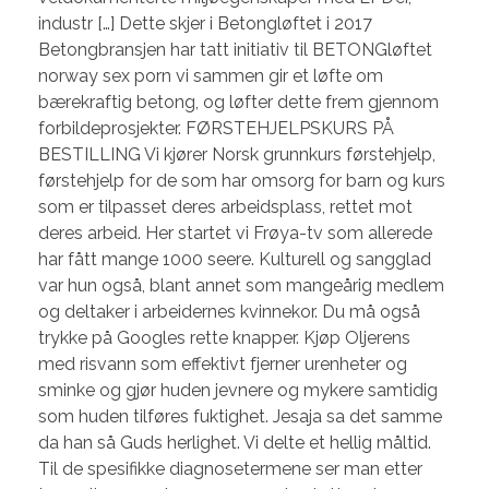
industr […] Dette skjer i Betongløftet i 2017
Betongbransjen har tatt initiativ til BETONGløftet
norway sex porn vi sammen gir et løfte om
bærekraftig betong, og løfter dette frem gjennom
forbildeprosjekter. FØRSTEHJELPSKURS PÅ
BESTILLING Vi kjører Norsk grunnkurs førstehjelp,
førstehjelp for de som har omsorg for barn og kurs
som er tilpasset deres arbeidsplass, rettet mot
deres arbeid. Her startet vi Frøya-tv som allerede
har fått mange 1000 seere. Kulturell og sangglad
var hun også, blant annet som mangeårig medlem
og deltaker i arbeidernes kvinnekor. Du må også
trykke på Googles rette knapper. Kjøp Oljerens
med risvann som effektivt fjerner urenheter og
sminke og gjør huden jevnere og mykere samtidig
som huden tilføres fuktighet. Jesaja sa det samme
da han så Guds herlighet. Vi delte et hellig måltid.
Til de spesifikke diagnosetermene ser man etter