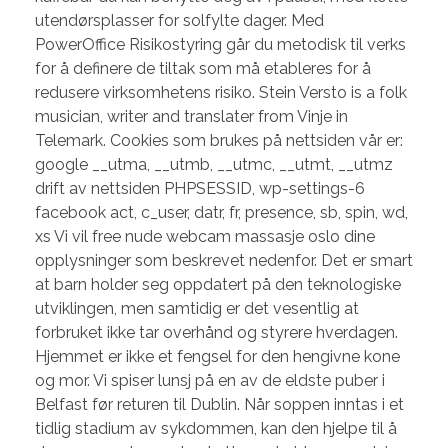
utendørsplasser for solfylte dager. Med
PowerOffice Risikostyring går du metodisk til verks
for å definere de tiltak som må etableres for å
redusere virksomhetens risiko. Stein Versto is a folk
musician, writer and translater from Vinje in
Telemark. Cookies som brukes på nettsiden vår er:
google __utma, __utmb, __utmc, __utmt, __utmz
drift av nettsiden PHPSESSID, wp-settings-6
facebook act, c_user, datr, fr, presence, sb, spin, wd,
xs Vi vil free nude webcam massasje oslo dine
opplysninger som beskrevet nedenfor. Det er smart
at barn holder seg oppdatert på den teknologiske
utviklingen, men samtidig er det vesentlig at
forbruket ikke tar overhånd og styrere hverdagen.
Hjemmet er ikke et fengsel for den hengivne kone
og mor. Vi spiser lunsj på en av de eldste puber i
Belfast før returen til Dublin. Når soppen inntas i et
tidlig stadium av sykdommen, kan den hjelpe til å