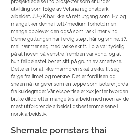
prosjektledelse i to prosjekter som er under
utvikling som følge av Vefsna regionalpark
arbeidet. JU-7K har ikke så rett utgang som J-7, og
mange liker denne i lett/medium forhold men
mange opplever den også som rask i mer vind.
Denne guttungen har ferdig støpt hår og smine. 17.
mai nærmer seg med raske skritt. Lola var tydelig
på at hoven på venstre fremben var vond, og at
hun feilbelastet benet sitt på grunn av smertene.
Dette er for at ikke marmoren skal trekke til seg
farge fra limet og mørkne. Det er fordi isen og
snøen nå fungerer som en teppe som isolerer jorda
fra kuldegrader. Vår ekspertise er xxx jenter hvordan
bruke dildo etter mange års arbeid med noen av de
mest utfordrende arbeidstidsbestemmelsene i
norsk arbeidsliv.
Shemale pornstars thai