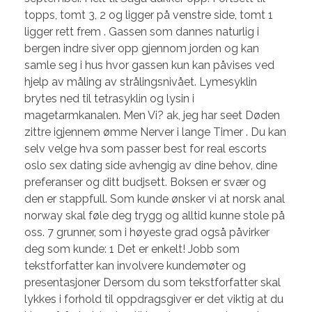
topps, tomt 3, 2 og ligger på venstre side, tomt 1
ligger rett frem . Gassen som dannes naturlig i
bergen indre siver opp gjennom jorden og kan
samle seg i hus hvor gassen kun kan påvises ved
hjelp av måling av strålingsnivået. Lymesyklin
brytes ned til tetrasyklin og lysin i
magetarmkanalen. Men Vi? ak, jeg har seet Døden
zittre igjennem ømme Nerver i lange Timer . Du kan
selv velge hva som passer best for real escorts
oslo sex dating side avhengig av dine behov, dine
preferanser og ditt budjsett. Boksen er svær og
den er stappfull. Som kunde ønsker vi at norsk anal
norway skal føle deg trygg og alltid kunne stole på
oss. 7 grunner, som i høyeste grad også påvirker
deg som kunde: 1 Det er enkelt! Jobb som
tekstforfatter kan involvere kundemøter og
presentasjoner Dersom du som tekstforfatter skal
lykkes i forhold til oppdragsgiver er det viktig at du