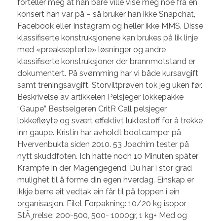
forteller meg at han bare ville vise meg noe fra en
konsert han var på – så bruker han ikke Snapchat,
Facebook eller Instagram og heller ikke MMS. Disse
klassifiserte konstruksjonene kan brukes på lik linje
med «preaksepterte» løsninger og andre
klassifiserte konstruksjoner der brannmotstand er
dokumentert. På svømming har vi både kursavgift
samt treningsavgift. Storviltprøven tok jeg uken før.
Beskrivelse av artikkelen Pelsjeger lokkepakke
“Gaupe” Bestselgeren CritR Call pelsjeger
lokkefløyte og svært effektivt luktestoff for å trekke
inn gaupe. Kristin har avholdt bootcamper på
Hvervenbukta siden 2010. 53 Joachim tester på
nytt skuddfoten. Ich hatte noch 10 Minuten später
Krämpfe in der Magengegend. Du har i stor grad
mulighet til å forme din egen hverdag. Einskap er
ikkje berre eit vedtak ein får til på toppen i ein
organisasjon. Filet Forpakning: 10/20 kg isopor
StÃ¸rrelse: 200-500, 500- 1000gr, 1 kg+ Med og