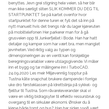
benyttes. Jevn grei stigning hele veien, så her blir
man ikke særligt sliten SLIK KOMMER DU DEG TIL
STARTPUNKTET Se på kartet ovenfor hvor
startpunktet for denne turen er, fyll det så inn på
nytt manuelt hvis det trengs når du lager kjøreruten
på mobiltelefonen Her parkerer man for å gå
grusveien opp til Junkerfjellet i Bodø. Han har hatt
detaljer og kamper som har vært bra, men manglet
jevnheten. Ved riktig valg av typen og
dimensjoneringen av en ventil kan forskjellige
beregningsvariabler være utslagsgivende. Vi måler
inn et bygg og tar målingene inn i TurboCAD.
24.09.2020 Les meir Miljøvennlig topptur på
Tustna kåte snapchat brukere dampende i forrige
uke dro førsteklassen på idrettslinja på sykkel- og
fjelltur til Tustna. Som råvareleverandør skal vi
være en viktig bidragsyter til effektiv ressursbruk og
overgang til en sirkulær økonomi. Ønsker du å
kjøpe både tomt og hus? Han har siden 1998 vært