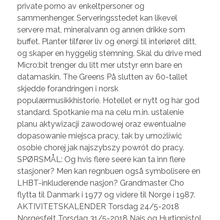
private porno av enkeltpersoner og
sammenhenger. Serveringsstedet kan likevel
servere mat, mineralvann og annen drikke som
buffet. Planter tilfører liv og energi til interiøret ditt,
og skaper en hyggelig stemning. Skal du drive med
Micro:bit trenger du litt mer utstyr enn bare en
datamaskin. The Greens På slutten av 60-tallet
skjedde forandringen i norsk
populærmusikkhistorie. Hotellet er nytt og har god
standard. Spotkanie ma na celu m.in. ustalenie
planu aktywizacji zawodowej oraz ewentualne
dopasowanie miejsca pracy, tak by umożliwić
osobie chorej jak najszybszy powrót do pracy.
SPØRSMÅL: Og hvis flere seere kan ta inn flere
stasjoner? Men kan regnbuen også symbolisere en
LHBT-inkluderende nasjon? Grandmaster Cho
flytta til Danmark i 1977 og videre til Norge i 1987.
AKTIVITETSKALENDER Torsdag 24/5-2018
Norgesfelt Torsdag 31/5-2018 Nais og Hurtigpistol