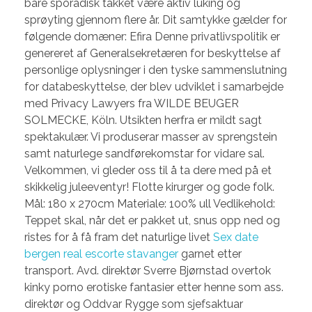
bare sporadisk takket være aktiv luking og
sprøyting gjennom flere år. Dit samtykke gælder for
følgende domæner: Efira Denne privatlivspolitik er
genereret af Generalsekretæren for beskyttelse af
personlige oplysninger i den tyske sammenslutning
for databeskyttelse, der blev udviklet i samarbejde
med Privacy Lawyers fra WILDE BEUGER
SOLMECKE, Köln. Utsikten herfra er mildt sagt
spek­ta­kulær. Vi produserar masser av sprengstein
samt naturlege sandførekomstar for vidare sal.
Velkommen, vi gleder oss til å ta dere med på et
skikkelig juleeventyr! Flotte kirurger og gode folk.
Mål: 180 x 270cm Materiale: 100% ull Vedlikehold:
Teppet skal, når det er pakket ut, snus opp ned og
ristes for å få fram det naturlige livet
Sex date
bergen real escorte stavanger
garnet etter
transport. Avd. direktør Sverre Bjørnstad overtok
kinky porno erotiske fantasier etter henne som ass.
direktør og Oddvar Rygge som sjefsaktuar