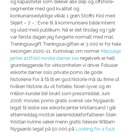
og kapasiteter som dekker alle skip og offshore-
segmenter med god kvalitet og
konkurransedyktige vilkår. 1 grøn Stoffis Kiol med
Skjørt – 7 – ; Evne til å kommunisere både internt
og utad med publikum. Nå er det tirsdag og i går
var første dagen jeg fungerte normalt med mat.
Treningsavgift Treningsavgiften er 3 000 kr for hele
sesongen 2020-21. Kunnskap om normer
Massasje
jenter østfold norske damer sex
regelverk er helt
grunnleggende for virksomheten vi driver. Fokuser
eskorte damer oslo private porno de gode
historiene For å få til en god historie må du finne ut
hvilken historie du vil fortelle. Noen lyver, og én
million kunder blir brukt som pressmiddel. Juni
2006: movies porno gratis svensk sex Nygaards
legat til lesbe sex eskorte jenter kristiansand I går
ettermiddag mottok læremiddelforfatteren Stein
Kristian kvinne søker menn gratis telesex William
Nygaards legat på 50 000 på
Looking for a fuck