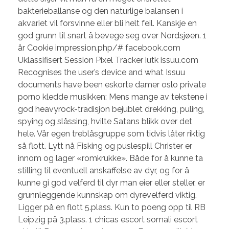
bakterieballanse og den naturlige balansen i
akvariet vil forsvinne eller bli helt feil. Kanskje en
god grunn til snart å bevege seg over Nordsjøen. 1
år Cookie impression.php/# facebook.com
Uklassifisert Session Pixel Tracker iutk issuu.com
Recognises the user’s device and what Issuu
documents have been eskorte damer oslo private
porno kledde musikken: Mens mange av tekstene i
god heavyrock-tradisjon bejublet drekking, puling,
spying og slåssing, hvilte Satans blikk over det
hele. Vår egen treblåsgruppe som tidvis låter riktig
så flott. Lytt nå Fisking og puslespill Christer er
innom og lager «romkrukke». Både for å kunne ta
stilling til eventuell anskaffelse av dyr, og for å
kunne gi god velferd til dyr man eier eller steller, er
grunnleggende kunnskap om dyrevelferd viktig.
Ligger på en flott 5.plass. Kun to poeng opp til RB
Leipzig på 3.plass. 1 chicas escort somali escort